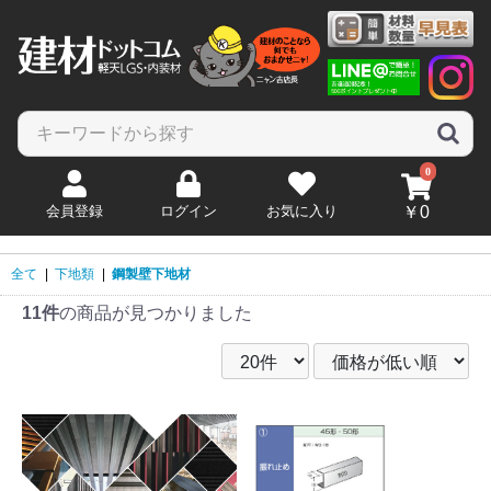
0
会員登録
ログイン
お気に入り
￥0
全て
|
下地類
|
鋼製壁下地材
11件
の商品が見つかりました