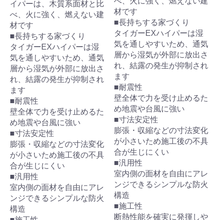
べ、火に強く、燃えない建
イパーは、木質系面材と比
材です
べ、火に強く、燃えない建
■長持ちする家づくり
材です
タイガーEXハイパーは湿
■長持ちする家づくり
気を通しやすいため、通気
タイガーEXハイパーは湿
層から湿気が外部に放出さ
気を通しやすいため、通気
れ、結露の発生が抑制され
層から湿気が外部に放出さ
ます
れ、結露の発生が抑制され
■耐震性
ます
壁全体で力を受け止めるた
■耐震性
め地震や台風に強い
壁全体で力を受け止めるた
■寸法安定性
め地震や台風に強い
膨張・収縮などの寸法変化
■寸法安定性
が小さいため施工後の不具
膨張・収縮などの寸法変化
合が生じにくい
が小さいため施工後の不具
■汎用性
合が生じにくい
室内側の面材を自由にアレ
■汎用性
ンジできるシンプルな防火
室内側の面材を自由にアレ
構造
ンジできるシンプルな防火
■施工性
構造
断熱性能を確実に発揮しや
■施工性