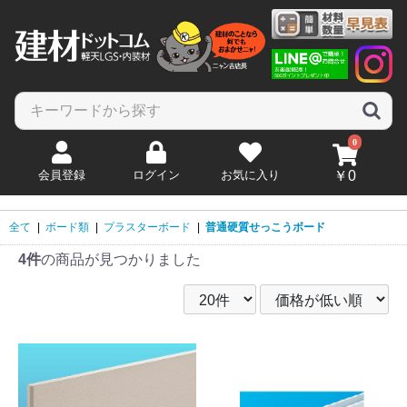
0
会員登録
ログイン
お気に入り
￥0
全て
|
ボード類
|
プラスターボード
|
普通硬質せっこうボード
4件
の商品が見つかりました