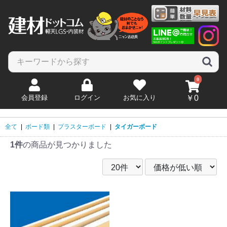
0
会員登録
ログイン
お気に入り
￥0
全て
|
ボード類
|
プラスターボード
|
タイガーボード
1件
の商品が見つかりました